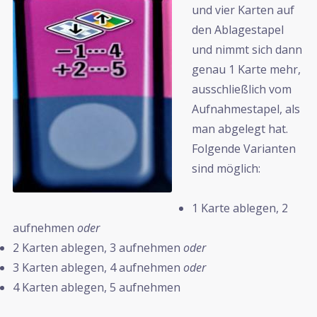
und vier Karten auf
den Ablagestapel
und nimmt sich dann
genau 1 Karte mehr,
ausschließlich vom
Aufnahmestapel, als
man abgelegt hat.
Folgende Varianten
sind möglich:
1 Karte ablegen, 2
aufnehmen
oder
2 Karten ablegen, 3 aufnehmen
oder
3 Karten ablegen, 4 aufnehmen
oder
4 Karten ablegen, 5 aufnehmen