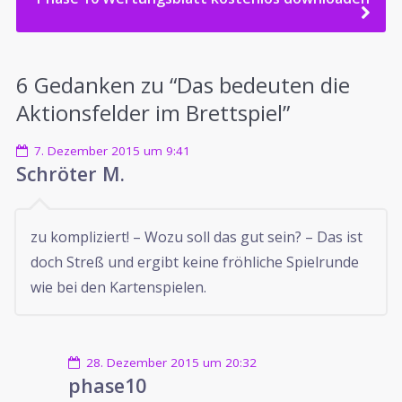
6 Gedanken zu “
Das bedeuten die
Aktionsfelder im Brettspiel
”
7. Dezember 2015 um 9:41
Schröter M.
zu kompliziert! – Wozu soll das gut sein? – Das ist
doch Streß und ergibt keine fröhliche Spielrunde
wie bei den Kartenspielen.
28. Dezember 2015 um 20:32
phase10