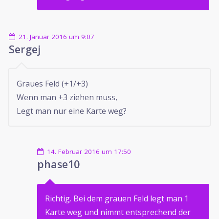
21. Januar 2016 um 9:07
Sergej
Graues Feld (+1/+3)
Wenn man +3 ziehen muss,
Legt man nur eine Karte weg?
14. Februar 2016 um 17:50
phase10
Richtig. Bei dem grauen Feld legt man 1
Karte weg und nimmt entsprechend der