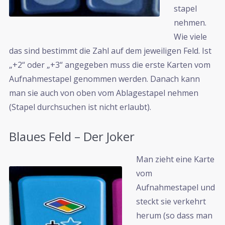
stapel
nehmen.
Wie viele
das sind bestimmt die Zahl auf dem jeweiligen Feld. Ist
„+2“ oder „+3“ angegeben muss die erste Karten vom
Aufnahmestapel genommen werden. Danach kann
man sie auch von oben vom Ablagestapel nehmen
(Stapel durchsuchen ist nicht erlaubt).
Blaues Feld – Der Joker
Man zieht eine Karte
vom
Aufnahmestapel und
steckt sie verkehrt
herum (so dass man