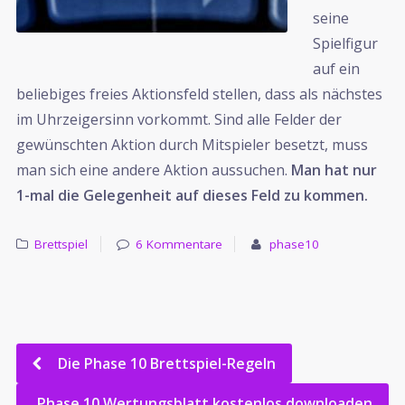
seine
Spielfigur
auf ein
beliebiges freies Aktionsfeld stellen, dass als nächstes
im Uhrzeigersinn vorkommt. Sind alle Felder der
gewünschten Aktion durch Mitspieler besetzt, muss
man sich eine andere Aktion aussuchen.
Man hat nur
1-mal die Gelegenheit auf dieses Feld zu kommen.
Brettspiel
6 Kommentare
phase10
Die Phase 10 Brettspiel-Regeln
Phase 10 Wertungsblatt kostenlos downloaden