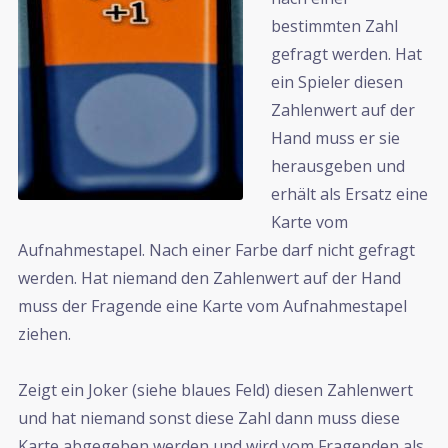
bestimmten Zahl
gefragt werden. Hat
ein Spieler diesen
Zahlenwert auf der
Hand muss er sie
herausgeben und
erhält als Ersatz eine
Karte vom
Aufnahmestapel. Nach einer Farbe darf nicht gefragt
werden. Hat niemand den Zahlenwert auf der Hand
muss der Fragende eine Karte vom Aufnahmestapel
ziehen.
Zeigt ein Joker (siehe blaues Feld) diesen Zahlenwert
und hat niemand sonst diese Zahl dann muss diese
Karte abgegeben werden und wird vom Fragenden als