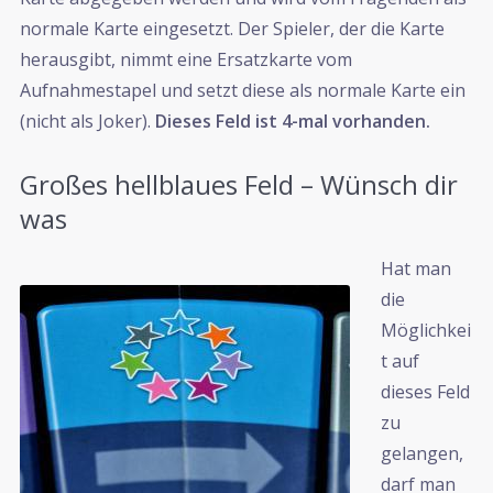
normale Karte eingesetzt. Der Spieler, der die Karte
herausgibt, nimmt eine Ersatzkarte vom
Aufnahmestapel und setzt diese als normale Karte ein
(nicht als Joker).
Dieses Feld ist 4-mal vorhanden.
Großes hellblaues Feld – Wünsch dir
was
Hat man
die
Möglichkei
t auf
dieses Feld
zu
gelangen,
darf man