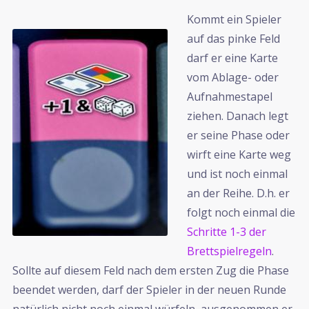
Kommt ein Spieler
auf das pinke Feld
darf er eine Karte
vom Ablage- oder
Aufnahmestapel
ziehen. Danach legt
er seine Phase oder
wirft eine Karte weg
und ist noch einmal
an der Reihe. D.h. er
folgt noch einmal die
Schritte 1-3 der
Brettspielregeln
.
Sollte auf diesem Feld nach dem ersten Zug die Phase
beendet werden, darf der Spieler in der neuen Runde