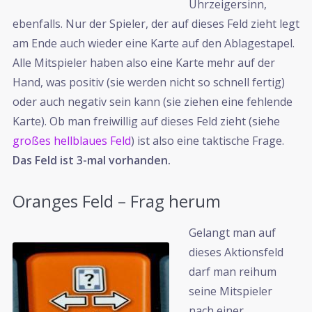
Uhrzeigersinn,
ebenfalls. Nur der Spieler, der auf dieses Feld zieht legt
am Ende auch wieder eine Karte auf den Ablagestapel.
Alle Mitspieler haben also eine Karte mehr auf der
Hand, was positiv (sie werden nicht so schnell fertig)
oder auch negativ sein kann (sie ziehen eine fehlende
Karte). Ob man freiwillig auf dieses Feld zieht (siehe
großes hellblaues Feld
) ist also eine taktische Frage.
Das Feld ist 3-mal vorhanden.
Oranges Feld – Frag herum
Gelangt man auf
dieses Aktionsfeld
darf man reihum
seine Mitspieler
nach einer