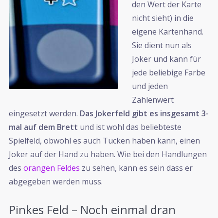
den Wert der Karte
nicht sieht) in die
eigene Kartenhand.
Sie dient nun als
Joker und kann für
jede beliebige Farbe
und jeden
Zahlenwert
eingesetzt werden.
Das Jokerfeld gibt es insgesamt 3-
mal auf dem Brett
und ist wohl das beliebteste
Spielfeld, obwohl es auch Tücken haben kann, einen
Joker auf der Hand zu haben. Wie bei den Handlungen
des
orangen Feldes
zu sehen, kann es sein dass er
abgegeben werden muss.
Pinkes Feld – Noch einmal dran