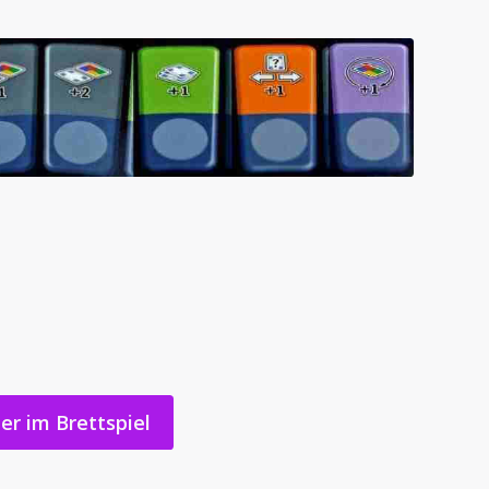
er im Brettspiel