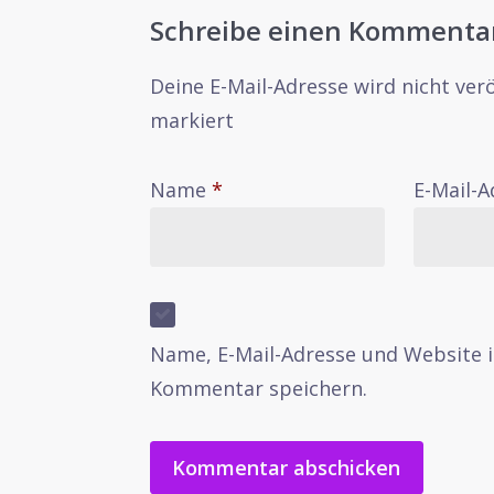
Schreibe einen Kommenta
Deine E-Mail-Adresse wird nicht verö
markiert
Name
*
E-Mail-
Name, E-Mail-Adresse und Website 
Kommentar speichern.